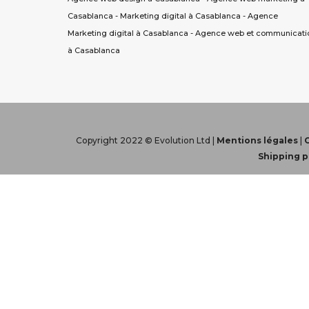
Casablanca
-
Marketing digital à Casablanca
-
Agence
Marketing digital à Casablanca
-
Agence web et communicati
à Casablanca
Copyright 2022 © Evolution Ltd |
Mentions légales
|
Shipping p