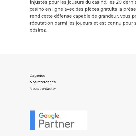
injustes pour les joueurs du casino, les 20 dern
casino en ligne avec des pièces gratuits la prés
rend cette défense capable de grandeur, vous p
réputation parmi les joueurs et est connu pour so
désirez.
L’agence
Nos références
Nous contacter