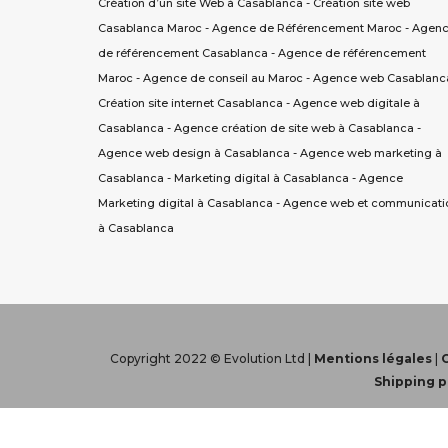
Création d’un site Web à Casablanca
-
Création site web
Casablanca Maroc
-
Agence de Référencement Maroc
-
Agen
de référencement Casablanca
-
Agence de référencement
Maroc
-
Agence de conseil au Maroc
-
Agence web Casablanc
Création site internet Casablanca
-
Agence web digitale à
Casablanca
-
Agence création de site web à Casablanca
-
Agence web design à Casablanca
-
Agence web marketing à
Casablanca
-
Marketing digital à Casablanca
-
Agence
Marketing digital à Casablanca
-
Agence web et communicati
à Casablanca
Copyright 2022 © Evolution Ltd |
Mentions légales
|
Shipping p