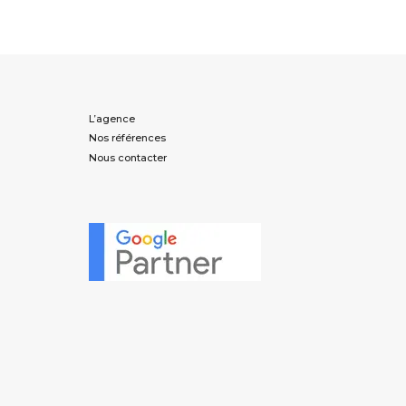
L’agence
Nos références
Nous contacter