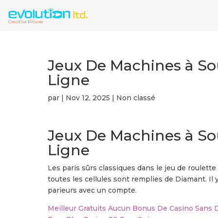
Jeux De Machines à So
Ligne
par
|
Nov 12, 2025
| Non classé
Jeux De Machines à So
Ligne
Les paris sûrs classiques dans le jeu de roulette e
toutes les cellules sont remplies de Diamant. Il
parieurs avec un compte.
Meilleur Gratuits Aucun Bonus De Casino Sans 