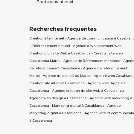
Prestations internet
Recherches fréquentes
Création Site Internet
-
Agence de communication à Casablan
-
Référencement naturel
-
Agence développement web
-
Création d’un site Web à Casablanca
-
Création site web
Casablanca Maroc
-
Agence de Référencement Maroc
-
Agen
de référencement Casablanca
-
Agence de référencement
Maroc
-
Agence de conseil au Maroc
-
Agence web Casablanc
Création site internet Casablanca
-
Agence web digitale à
Casablanca
-
Agence création de site web à Casablanca
-
Agence web design à Casablanca
-
Agence web marketing à
Casablanca
-
Marketing digital à Casablanca
-
Agence
Marketing digital à Casablanca
-
Agence web et communicati
à Casablanca