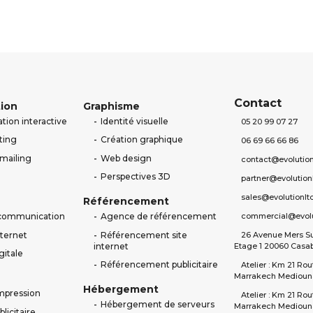
Contact
ion
Graphisme
ion interactive
Identité visuelle
05 20 99 07 27
ting
Création graphique
06 69 66 66 86
mailing
Web design
contact@evolutio
Perspectives 3D
partner@evolution
sales@evolutionlt
Référencement
commercial@evolu
 communication
Agence de référencement
nternet
Référencement site
26 Avenue Mers Su
internet
Etage 1 20060 Casa
gitale
Référencement publicitaire
Atelier : Km 21 Ro
Marrakech Mediouna
Hébergement
mpression
Atelier : Km 21 Ro
Hébergement de serveurs
Marrakech Mediouna
blicitaire