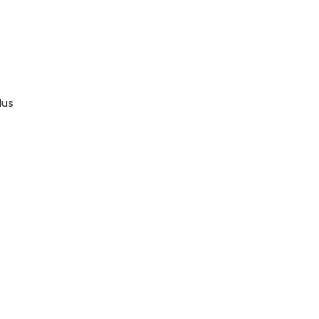
lus
t