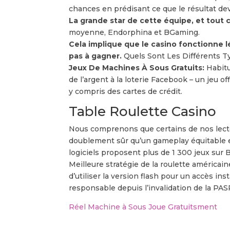
chances en prédisant ce que le résultat devr
La grande star de cette équipe, et tout ce
moyenne, Endorphina et BGaming.
Cela implique que le casino fonctionne l
pas à gagner.
Quels Sont Les Différents 
Jeux De Machines À Sous Gratuits:
Habitu
de l’argent à la loterie Facebook – un jeu o
y compris des cartes de crédit.
Table Roulette Casino
Nous comprenons que certains de nos lecte
doublement sûr qu’un gameplay équitable es
logiciels proposent plus de 1 300 jeux sur
Meilleure stratégie de la roulette américaine
d’utiliser la version flash pour un accès in
responsable depuis l’invalidation de la PAS
Réel Machine à Sous Joue Gratuitsment