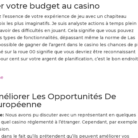
er votre budget au casino
 l’essence de votre expérience de jeu avec un chapiteau
ix les plus imaginatifs. Je suis analyste actions à temps plein
voir des difficultés en jouant. Cela signifie que vous pouvez
ts types de fonctionnalités, dépassant même la norme de Las
 possible de gagner de l’argent dans le casino les chances de p
 sur la roue 00 signifie que vous devriez être reconnaissant
r cent sur votre argent de planification, c’est le bon endroi
ne
éliorer Les Opportunités De
Européenne
e:
Nous avons pu discuter avec un représentant en quelques
 quel casino réglementé à l’étranger. Cependant, par exemple
sion.
dans le fait qu’ils prétendent qu’ils peuvent améliorer vos