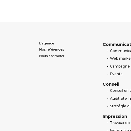
L’agence
Communicat
Nos références
Communicat
Nous contacter
Web marke
Campagne 
Events
Conseil
Conseil en
Audit site I
Stratégie di
Impression
Travaux d’i
Industrie pu