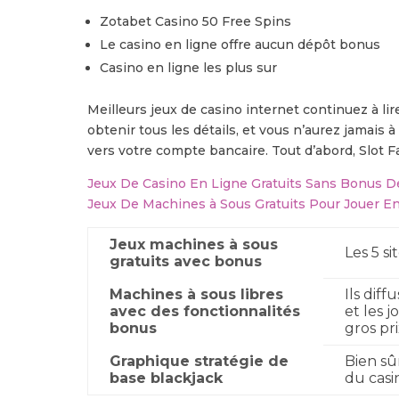
Zotabet Casino 50 Free Spins
Le casino en ligne offre aucun dépôt bonus
Casino en ligne les plus sur
Meilleurs jeux de casino internet continuez à li
obtenir tous les détails, et vous n’aurez jamais à
vers votre compte bancaire. Tout d’abord, Slot F
Jeux De Casino En Ligne Gratuits Sans Bonus 
Jeux De Machines à Sous Gratuits Pour Jouer E
Jeux machines à sous
Les 5 si
gratuits avec bonus
Machines à sous libres
Ils dif
avec des fonctionnalités
et les 
bonus
gros pri
Graphique stratégie de
Bien sû
base blackjack
du casi