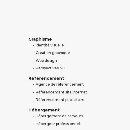
Graphisme
Identité visuelle
Création graphique
Web design
Perspectives 3D
Référencement
Agence de référencement
Référencement site internet
Référencement publicitaire
Hébergement
Hébergement de serveurs
Hébergeur professionnel