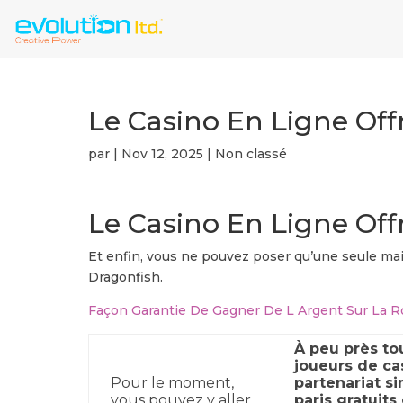
Le Casino En Ligne Of
par
|
Nov 12, 2025
| Non classé
Le Casino En Ligne Of
Et enfin, vous ne pouvez poser qu’une seule mai
Dragonfish.
Façon Garantie De Gagner De L Argent Sur La R
À peu près to
joueurs de ca
Pour le moment,
partenariat si
vous pouvez y aller
paris gratuits