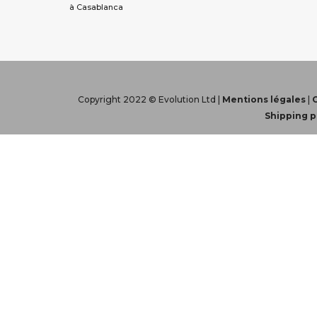
à Casablanca
Copyright 2022 © Evolution Ltd |
Mentions légales
|
Shipping p