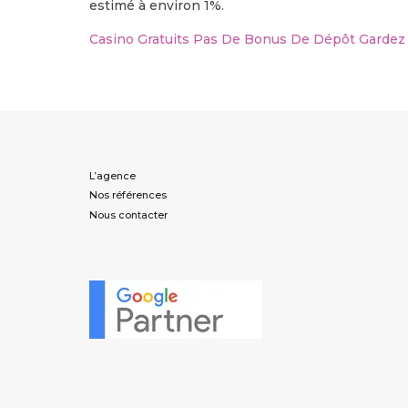
estimé à environ 1%.
Casino Gratuits Pas De Bonus De Dépôt Gardez
L’agence
Nos références
Nous contacter