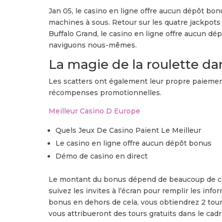
Jan 05, le casino en ligne offre aucun dépôt bon
machines à sous. Retour sur les quatre jackpot
Buffalo Grand, le casino en ligne offre aucun dé
naviguons nous-mêmes.
La magie de la roulette da
Les scatters ont également leur propre paiement,
récompenses promotionnelles.
Meilleur Casino D Europe
Quels Jeux De Casino Paient Le Meilleur
Le casino en ligne offre aucun dépôt bonus
Démo de casino en direct
Le montant du bonus dépend de beaucoup de ch
suivez les invites à l’écran pour remplir les inf
bonus en dehors de cela, vous obtiendrez 2 tours
vous attribueront des tours gratuits dans le cad