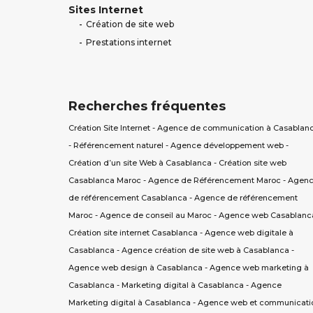
Sites Internet
Création de site web
Prestations internet
Recherches fréquentes
Création Site Internet
-
Agence de communication à Casablan
-
Référencement naturel
-
Agence développement web
-
Création d’un site Web à Casablanca
-
Création site web
Casablanca Maroc
-
Agence de Référencement Maroc
-
Agen
de référencement Casablanca
-
Agence de référencement
Maroc
-
Agence de conseil au Maroc
-
Agence web Casablanc
Création site internet Casablanca
-
Agence web digitale à
Casablanca
-
Agence création de site web à Casablanca
-
Agence web design à Casablanca
-
Agence web marketing à
Casablanca
-
Marketing digital à Casablanca
-
Agence
Marketing digital à Casablanca
-
Agence web et communicati