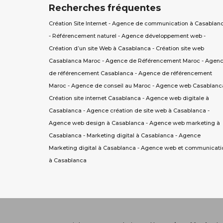
Recherches fréquentes
Création Site Internet
-
Agence de communication à Casablan
-
Référencement naturel
-
Agence développement web
-
Création d’un site Web à Casablanca
-
Création site web
Casablanca Maroc
-
Agence de Référencement Maroc
-
Agen
de référencement Casablanca
-
Agence de référencement
Maroc
-
Agence de conseil au Maroc
-
Agence web Casablanc
Création site internet Casablanca
-
Agence web digitale à
Casablanca
-
Agence création de site web à Casablanca
-
Agence web design à Casablanca
-
Agence web marketing à
Casablanca
-
Marketing digital à Casablanca
-
Agence
Marketing digital à Casablanca
-
Agence web et communicati
à Casablanca