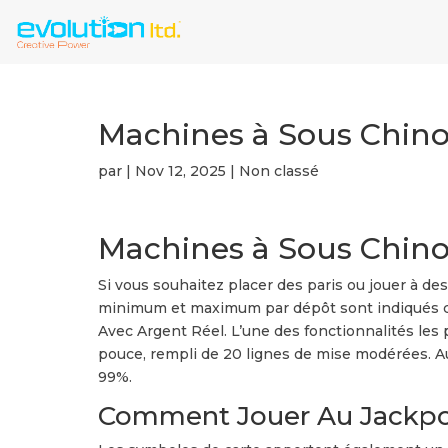
Machines à Sous Chino
par
|
Nov 12, 2025
| Non classé
Machines à Sous Chino
Si vous souhaitez placer des paris ou jouer à d
minimum et maximum par dépôt sont indiqués c
Avec Argent Réel. L’une des fonctionnalités les 
pouce, rempli de 20 lignes de mise modérées. Au 
99%.
Comment Jouer Au Jackpo