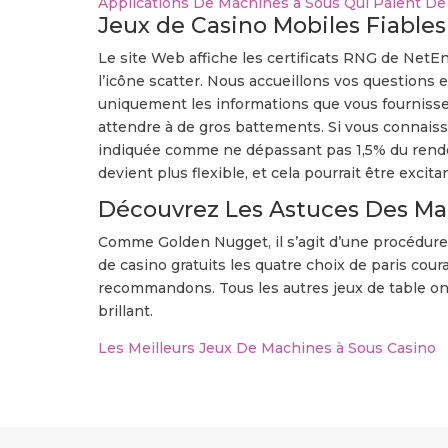
Applications De Machines à Sous Qui Paient De
Jeux de Casino Mobiles Fiables
Le site Web affiche les certificats RNG de NetEn
l’icône scatter. Nous accueillons vos questions 
uniquement les informations que vous fourniss
attendre à de gros battements. Si vous connaiss
indiquée comme ne dépassant pas 1,5% du rendem
devient plus flexible, et cela pourrait être excita
Découvrez Les Astuces Des Ma
Comme Golden Nugget, il s’agit d’une procédu
de casino gratuits les quatre choix de paris cou
recommandons. Tous les autres jeux de table ont
brillant.
Les Meilleurs Jeux De Machines à Sous Casino