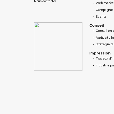
Nous contacter
Web marke
Campagne 
Events
Conseil
Conseil en
Audit site I
Stratégie di
Impression
Travaux d’i
Industrie pu