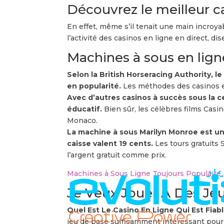
Découvrez le meilleur 
En effet, même s’il tenait une main incroya
l’activité des casinos en ligne en direct, di
Machines à sous en lig
Selon la British Horseracing Authority, l
en popularité.
Les méthodes des casinos en
Avec d’autres casinos à succès sous la c
éducatif.
Bien sûr, les célèbres films Casi
Monaco.
La machine à sous Marilyn Monroe est une
caisse valent 19 cents.
Les tours gratuits 
l’argent gratuit comme prix.
Machines à Sous Ligne Toujours Populaire
Je Veux Jouer À Des Je
Quel Est Le Casino En Ligne Qui Est Fia
jeu de base suffisamment intéressant pour p