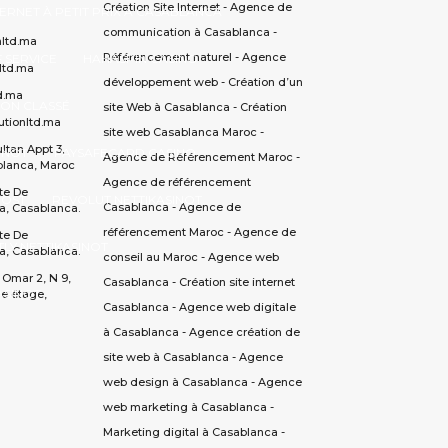
Création Site Internet
-
Agence de
NTERNET À PETIT PRIX À CASABLANCA
communication à Casablanca
-
nltd.ma
Référencement naturel
-
Agence
 SERVICE
HAHASPIN CASINO
ltd.ma
développement web
-
Création d’un
d.ma
ON CLASSÉ
site Web à Casablanca
-
Création
tionltd.ma
site web Casablanca Maroc
-
ltan Appt 3,
INOT
PAYSAFECARD CASINO
Agence de Référencement Maroc
-
blanca, Maroc
Agence de référencement
ute De
POST
REVOLUT NETTIKASINOT
Casablanca
-
Agence de
, Casablanca.
référencement Maroc
-
Agence de
ute De
TLY NETTIKASINOT
, Casablanca.
conseil au Maroc
-
Agence web
 Omar 2, N 9,
Casablanca
-
Création site internet
ASINOT
e étage,
Casablanca
-
Agence web digitale
à Casablanca
-
Agence création de
site web à Casablanca
-
Agence
web design à Casablanca
-
Agence
web marketing à Casablanca
-
Marketing digital à Casablanca
-