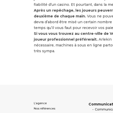
fiabilité d’un casino. Et pourtant, dans la m
Après un repêchage, les joueurs peuvent 
deuxième de chaque main.
Vous ne pouvez
devra d’abord être misé un certain nombre d
temps qu’il vous faut pour recevoir vos pa
Si vous vous trouvez au centre-ville de 
joueur professionnel préférerait.
Arlekin
nécessaire, machines à sous en ligne parto
très sympa.
L’agence
Communicat
Nos références
Communicat