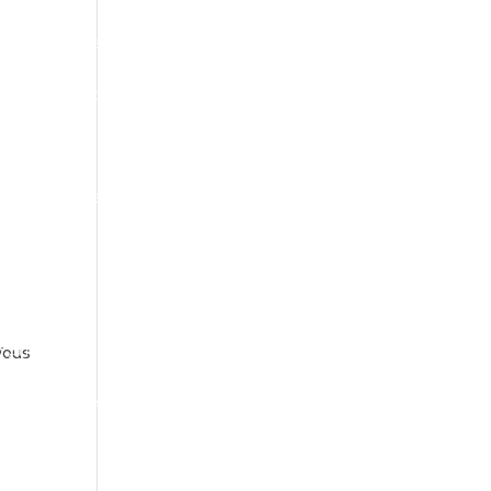
ON DE SITE WEB À CASABLANCA
B À CASABLANCA AU MAROC
CH
AGENCE DE COM À CASABLANCA
CA
AGENCE DE COM MAROC
N À CASABLANCA
ROC
Vous
T AU MAROC
T CASABLANCA
T MAROC