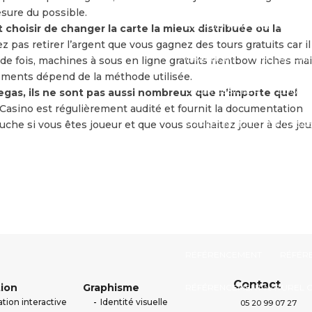
esure du possible.
CRÉATION SITE WEB CASAB
choisir de changer la carte la mieux distribuée ou la
 pas retirer l’argent que vous gagnez des tours gratuits car il
GRAPHISME
HÉBERGEME
e fois, machines à sous en ligne gratuits rientbow riches mai
iements dépend de la méthode utilisée.
LOGIN DESIGNER
LOGIN 
Vegas, ils ne sont pas aussi nombreux que n’importe quel
 Casino est régulièrement audité et fournit la documentation
uche si vous êtes joueur et que vous souhaitez jouer à des je
MARKETING DIGITAL À CAS
MEILLEURES AGENCES DE CR
MENTIONS LEGALES
NOS
PRIVACY POLICY
PRIVACY
RÉFÉRENCEMENT
RÉFÉR
Contact
ion
Graphisme
RÉFÉRENCEMENT NATUREL 
ion interactive
Identité visuelle
05 20 99 07 27