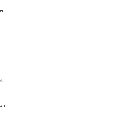
enir
e
nt
tan