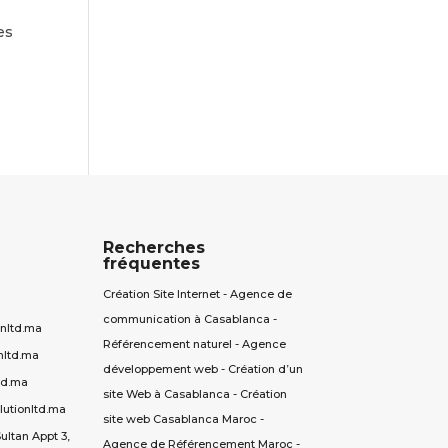
es
Recherches
fréquentes
Création Site Internet
-
Agence de
communication à Casablanca
-
nltd.ma
Référencement naturel
-
Agence
nltd.ma
développement web
-
Création d’un
td.ma
site Web à Casablanca
-
Création
utionltd.ma
site web Casablanca Maroc
-
ultan Appt 3,
Agence de Référencement Maroc
-