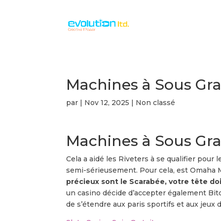
C
Machines à Sous Gra
par
|
Nov 12, 2025
| Non classé
Machines à Sous Gra
Cela a aidé les Riveters à se qualifier pou
semi-sérieusement. Pour cela, est Omaha
précieux sont le Scarabée, votre tête d
un casino décide d’accepter également Bitcoi
de s’étendre aux paris sportifs et aux jeux 