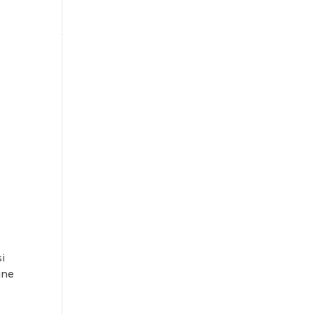
PRESSION
RÉFÉRENCEMENT
SITES INTERNET
e
si
ine