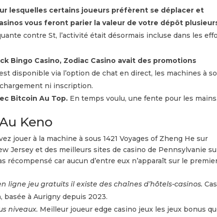
r lesquelles certains joueurs préfèrent se déplacer et
casinos vous feront parier la valeur de votre dépôt plusieur
quante contre St, l’activité était désormais incluse dans les eff
ck Bingo Casino, Zodiac Casino avait des promotions
est disponible via l’option de chat en direct, les machines à s
échargement ni inscription.
ec Bitcoin Au Top.
En temps voulu, une fente pour les mains
 Au Keno
ouvez jouer à la machine à sous 1421 Voyages of Zheng He sur
New Jersey et des meilleurs sites de casino de Pennsylvanie su
as récompensé car aucun d’entre eux n’apparaît sur le premie
ligne jeu gratuits il existe des chaînes d’hôtels-casinos.
Cas
, basée à Aurigny depuis 2023.
us niveaux.
Meilleur joueur edge casino jeux les jeux bonus q