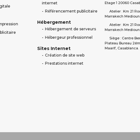
internet
Etage 1 20060 Casa
gitale
Référencement publicitaire
Atelier : Km 21 Ro
Marrakech Mediouna
Hébergement
mpression
Atelier : Km 21 Ro
Hébergement de serveurs
Marrakech Mediouna
blicitaire
Hébergeur professionnel
Siège : Centre Be
Plateau Bureau 2ém
Sites Internet
Maarif, Casablanca.
Création de site web
Prestations internet