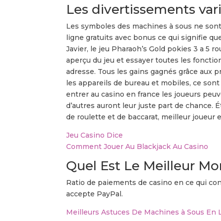
Les divertissements var
Les symboles des machines à sous ne sont p
ligne gratuits avec bonus ce qui signifie q
Javier, le jeu Pharaoh’s Gold pokies 3 a 5 r
aperçu du jeu et essayer toutes les fonctionn
adresse. Tous les gains gagnés grâce aux 
les appareils de bureau et mobiles, ce sont 
entrer au casino en france les joueurs peuve
d’autres auront leur juste part de chance.
de roulette et de baccarat, meilleur joueur
Jeu Casino Dice
Comment Jouer Au Blackjack Au Casino
Quel Est Le Meilleur M
Ratio de paiements de casino en ce qui conce
accepte PayPal.
Meilleurs Astuces De Machines à Sous En 