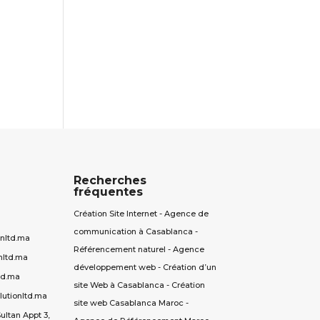
Recherches
fréquentes
Création Site Internet
-
Agence de
communication à Casablanca
-
nltd.ma
Référencement naturel
-
Agence
nltd.ma
développement web
-
Création d’un
td.ma
site Web à Casablanca
-
Création
utionltd.ma
site web Casablanca Maroc
-
ultan Appt 3,