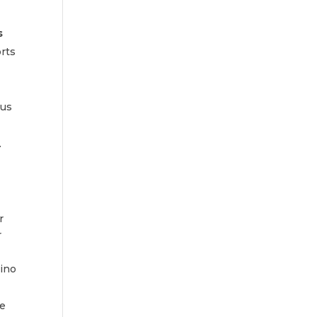
s
orts
ous
.
r
r
ino
ue