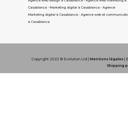
Agence web design à Casablanca
-
Agence web marketing à
Casablanca
-
Marketing digital à Casablanca
-
Agence
Marketing digital à Casablanca
-
Agence web et communicati
à Casablanca
Copyright 2022 © Evolution Ltd |
Mentions légales
|
Shipping p